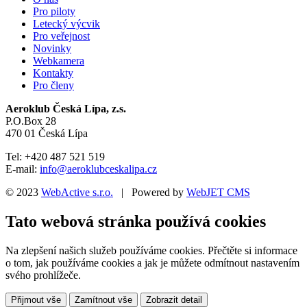
Pro piloty
Letecký výcvik
Pro veřejnost
Novinky
Webkamera
Kontakty
Pro členy
Aeroklub Česká Lípa, z.s.
P.O.Box 28
470 01 Česká Lípa
Tel: +420 487 521 519
E-mail:
info@aeroklubceskalipa.cz
© 2023
WebActive s.r.o.
| Powered by
WebJET CMS
Tato webová stránka používá cookies
Na zlepšení našich služeb používáme cookies. Přečtěte si informace
o tom, jak používáme cookies a jak je můžete odmítnout nastavením
svého prohlížeče.
Přijmout vše
Zamítnout vše
Zobrazit detail