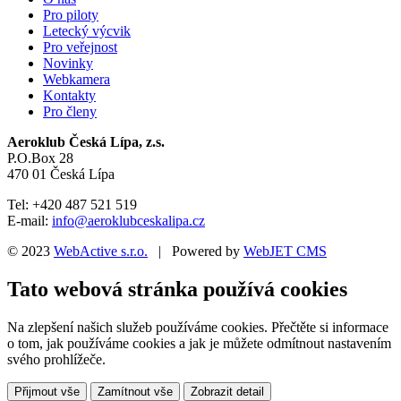
Pro piloty
Letecký výcvik
Pro veřejnost
Novinky
Webkamera
Kontakty
Pro členy
Aeroklub Česká Lípa, z.s.
P.O.Box 28
470 01 Česká Lípa
Tel: +420 487 521 519
E-mail:
info@aeroklubceskalipa.cz
© 2023
WebActive s.r.o.
| Powered by
WebJET CMS
Tato webová stránka používá cookies
Na zlepšení našich služeb používáme cookies. Přečtěte si informace
o tom, jak používáme cookies a jak je můžete odmítnout nastavením
svého prohlížeče.
Přijmout vše
Zamítnout vše
Zobrazit detail